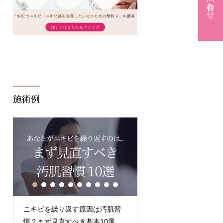
施術例
ニキビを繰り返す原因は汚肌習
Q.クレーター何回で治
慣？まず見直すべき基本10選