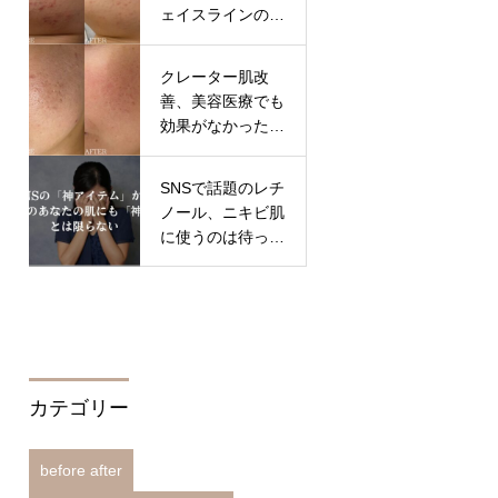
ェイスラインのニ
キビ
クレーター肌改
善、美容医療でも
効果がなかった方
へ。大切なのは施
術の順番
SNSで話題のレチ
ノール、ニキビ肌
に使うのは待っ
て！「攻め」と
「守り」の鉄則
カテゴリー
before after