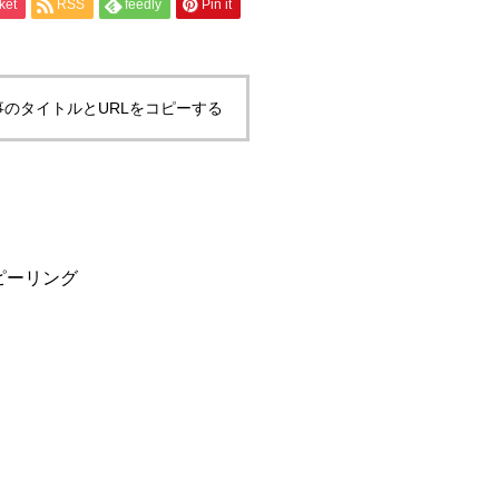
ket
RSS
feedly
Pin it
立ちにくく！？
事のタイトルとURLをコピーする
ピーリング