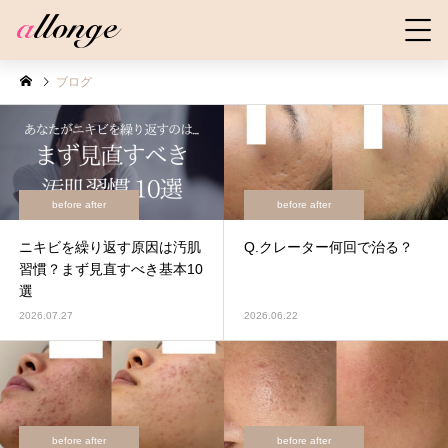
ブログ
before after
before after
ニキビを繰り返す原因は汚肌
Q.クレーター何回で治る？
習慣？まず見直すべき基本10
選
2026.07.27
2026.06.22
before after
before after