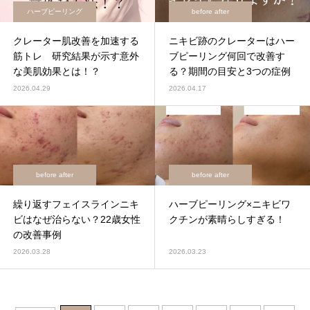
ハーブピーリング
before after
クレーター肌改善を加速する
ニキビ跡のクレーターはハー
筋トレ 研究結果が示す意外
ブピーリング何回で改善す
な美肌効果とは！？
る？期間の目安と3つの症例
を解説
2026.04.29
2026.04.17
before after
before after
繰り返すフェイスラインニキ
ハーブピーリング×ニキビワ
ビはなぜ治らない？22歳女性
クチンが素晴らしすぎる！
の改善事例
2026.03.28
2026.03.23