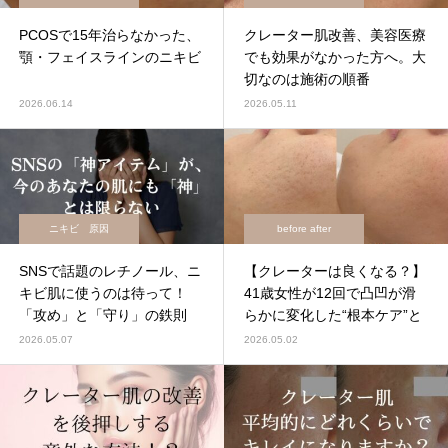
PCOSで15年治らなかった、
クレーター肌改善、美容医療
顎・フェイスラインのニキビ
でも効果がなかった方へ。大
切なのは施術の順番
2026.06.14
2026.05.11
ニキビ 原因
before after
SNSで話題のレチノール、ニ
【クレーターは良くなる？】
キビ肌に使うのは待って！
41歳女性が12回で凸凹が滑
「攻め」と「守り」の鉄則
らかに変化した“根本ケア”と
は
2026.05.07
2026.05.02