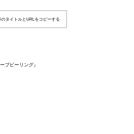
立ちにくく！？
事のタイトルとURLをコピーする
ハーブピーリング』