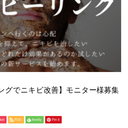
ングでニキビ改善】モニター様募集
【改善事例】44歳・埼玉在住｜
ket
RSS
feedly
Pin it
お化粧品だけでクレーターが目