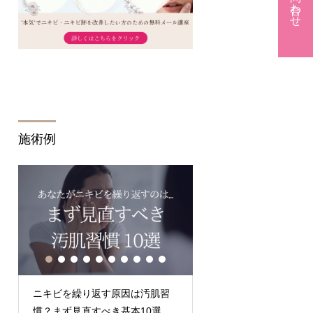
施術例
ニキビを繰り返す原因は汚肌習
Q.クレーター何回で治
慣？まず見直すべき基本10選