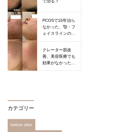
で治る？
PCOSで15年治ら
なかった、顎・フ
ェイスラインのニ
キビ
クレーター肌改
善、美容医療でも
効果がなかった方
へ。大切なのは施
術の順番
カテゴリー
before after