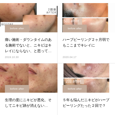
before after
before after
痛い施術・ダウンタイムのあ
ハーブピーリング２ヶ月弱で
る施術でないと、ニキビはキ
もここまでキレイに
レイにならない、と思ってい
ませんか？
2019.10.30
2020.04.17
before after
before after
生理の度にニキビが悪化、そ
５年も悩んだニキビがハーブ
してニキビ跡が消えない…
ピーリングたった２回で？