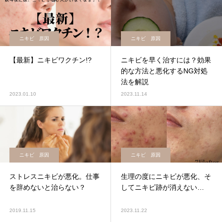
ニキビ 原因
ニキビ 原因
【最新】ニキビワクチン!?
ニキビを早く治すには？効果
的な方法と悪化するNG対処
法を解説
2023.01.10
2023.11.14
ニキビ 原因
ニキビ 原因
ストレスニキビが悪化。仕事
生理の度にニキビが悪化、そ
を辞めないと治らない？
してニキビ跡が消えない…
2019.11.15
2023.11.22